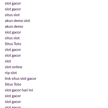
slot gacor
slot gacor
situs slot
akun demo slot
akun demo
slot gacor
situs slot
Situs Toto
slot gacor
slot gacor
slot
slot online
rtp slot
link situs slot gacor
Situs Toto
slot gacor hari ini
slot gacor
slot gacor
slot gacor