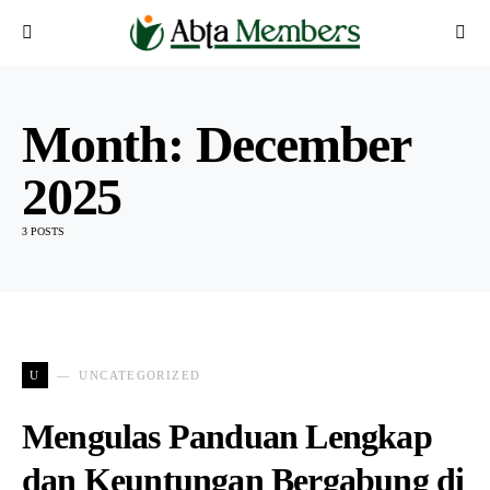
Month:
December
2025
3 POSTS
U
UNCATEGORIZED
Mengulas Panduan Lengkap
dan Keuntungan Bergabung di