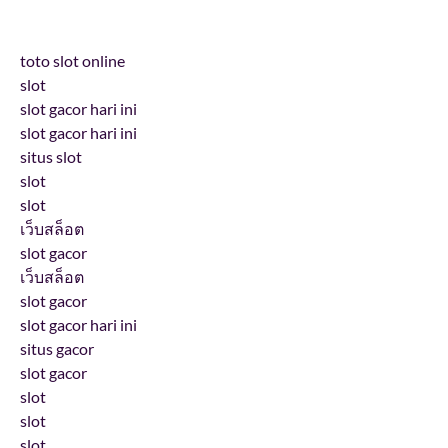
toto slot online
slot
slot gacor hari ini
slot gacor hari ini
situs slot
slot
slot
เว็บสล็อต
slot gacor
เว็บสล็อต
slot gacor
slot gacor hari ini
situs gacor
slot gacor
slot
slot
slot