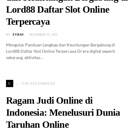
Lord88 Daftar Slot Online
Terpercaya
BY
ETHAN
DECEMBER 31, 2025
Mengulas Panduan Lengkap dan Keuntungan Bergabung di
Lord88 Daftar Slot Online Terpercaya Di era digital seperti
sekarang, aktivitas…
U
UNCATEGORIZED
Ragam Judi Online di
Indonesia: Menelusuri Dunia
Taruhan Online