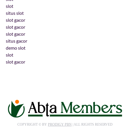
slot
situs slot
slot gacor
slot gacor
slot gacor
situs gacor
demo slot
slot
slot gacor
COPYRIGHT © BY
PRODIGY PBN
| ALL RIGHTS RESERVED