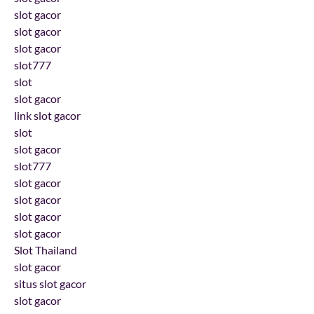
slot gacor
slot gacor
slot gacor
slot777
slot
slot gacor
link slot gacor
slot
slot gacor
slot777
slot gacor
slot gacor
slot gacor
slot gacor
Slot Thailand
slot gacor
situs slot gacor
slot gacor